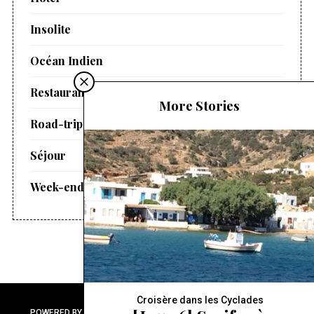
Insolite
Océan Indien
Restaurant
More Stories
Road-trip
Séjour
Week-end
Croisère dans les Cyclades
POWERED BY WORDPRESS. COPYRIGHT 2016 - FAMILLE ARTIREF