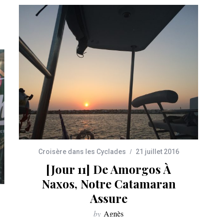
Croisère dans les Cyclades
21 juillet 2016
[Jour 11] De Amorgos À
Naxos, Notre Catamaran
Assure
by
Agnès