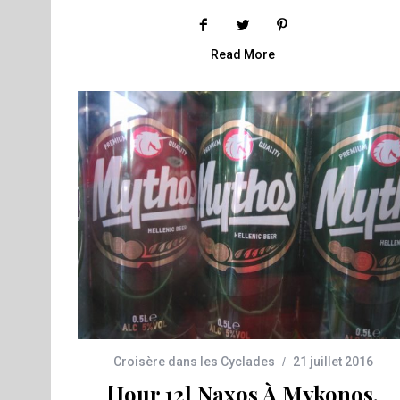
Read More
Croisère dans les Cyclades
21 juillet 2016
[Jour 12] Naxos À Mykonos,