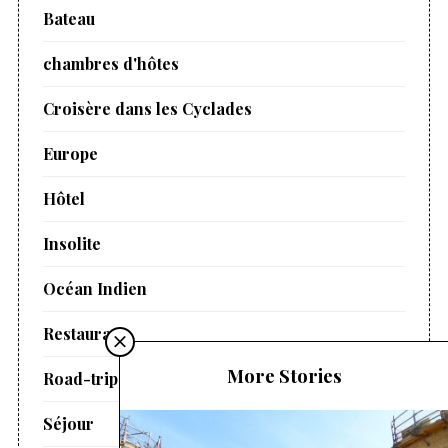
Bateau
chambres d'hôtes
Croisère dans les Cyclades
Europe
Hôtel
Insolite
Océan Indien
Restaurant
More Stories
Road-trip
Séjour